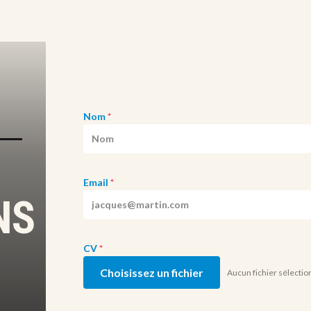
Nom
*
Email
*
NS
CV
*
Choisissez un fichier
Aucun fichier sélecti